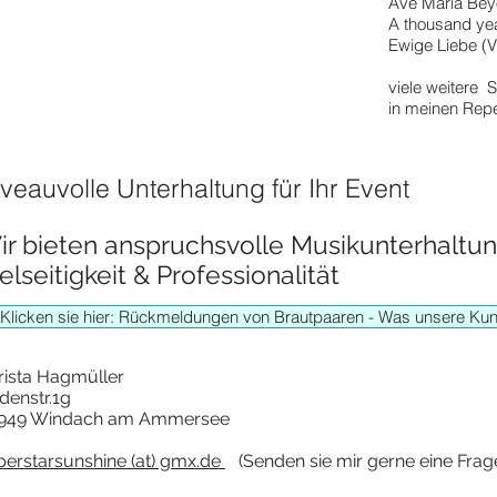
Ave Maria Be
A thousand ye
Ewige Liebe (
viele weitere 
in meinen Repe
veauvolle Unterhaltung für Ihr Event
ir bieten anspruchsvolle Musikunterhaltun
elseitigkeit & Professionalität
Klicken sie hier: Rückmeldungen von Brautpaaren - Was unsere Ku
rista Hagmüller
denstr.1g
949 Windach am Ammersee
perstarsunshine (at) gmx.de
(Senden sie mir gerne eine Frag