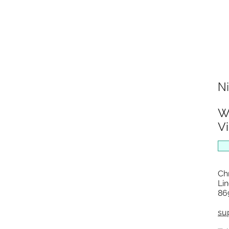
Ni
W
Vi
Ch
Lin
86
su