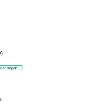
g,
nden sagen
e)