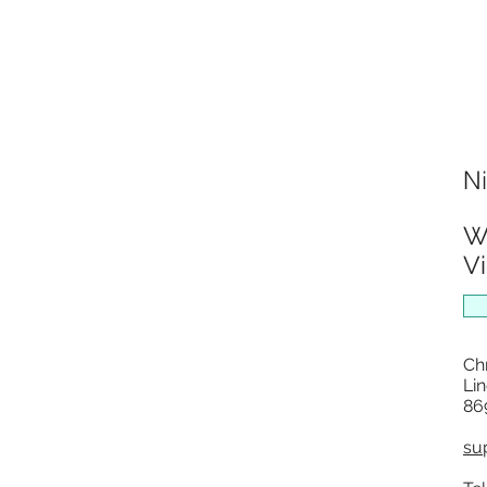
Ni
W
Vi
Ch
Lin
86
su